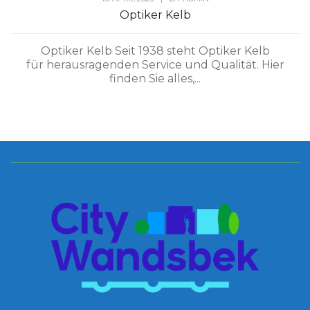
Optiker Kelb
Optiker Kelb Seit 1938 steht Optiker Kelb
für herausragenden Service und Qualität. Hier
finden Sie alles,...