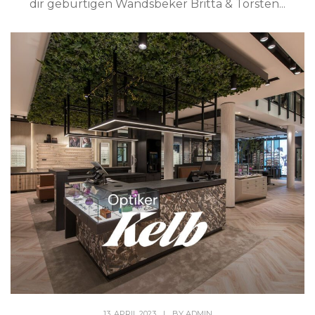
dir gebürtigen Wandsbeker Britta & Torsten...
13. APRIL 2023
|
BY
ADMIN